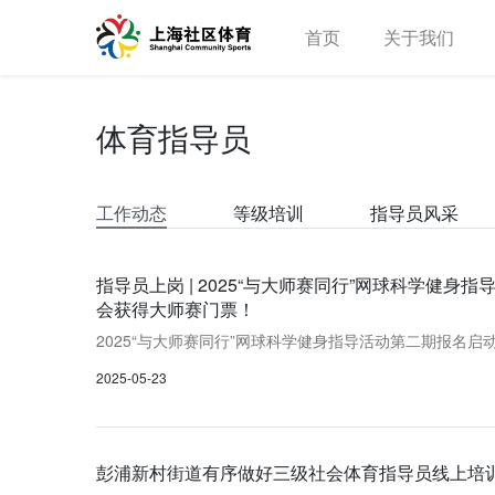
首页
关于我们
体育指导员
工作动态
等级培训
指导员风采
指导员上岗 | 2025“与大师赛同行”网球科学健
会获得大师赛门票！
2025“与大师赛同行”网球科学健身指导活动第二期报名启
2025-05-23
彭浦新村街道有序做好三级社会体育指导员线上培