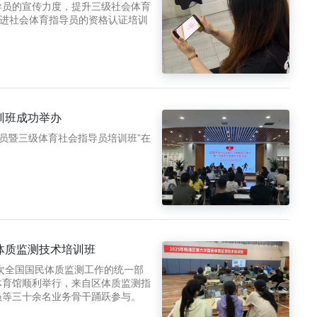
导员的宣传力度，提升三级社会体育
推进社会体育指导员的资格认证培训
训班成功举办
判员暨三级体育社会指导员培训班”在
体质监测技术培训班
次全国国民体质监测工作的统一部
体育馆顺利举行，来自区体质监测指
员等三十余名业务骨干踊跃参与。