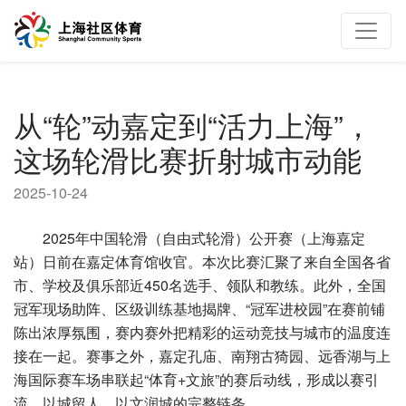
从“轮”动嘉定到“活力上海”，
这场轮滑比赛折射城市动能
2025-10-24
2025年中国轮滑（自由式轮滑）公开赛（上海嘉定
站）日前在嘉定体育馆收官。本次比赛汇聚了来自全国各省
市、学校及俱乐部近450名选手、领队和教练。此外，全国
冠军现场助阵、区级训练基地揭牌、“冠军进校园”在赛前铺
陈出浓厚氛围，赛内赛外把精彩的运动竞技与城市的温度连
接在一起。赛事之外，嘉定孔庙、南翔古猗园、远香湖与上
海国际赛车场串联起“体育+文旅”的赛后动线，形成以赛引
流、以城留人、以文润城的完整链条。