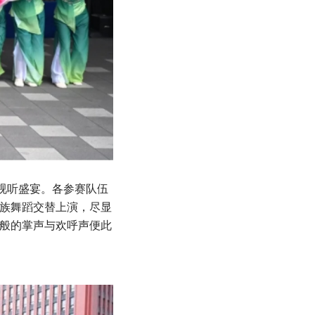
视听盛宴。各参赛队伍
族舞蹈交替上演，尽显
般的掌声与欢呼声便此