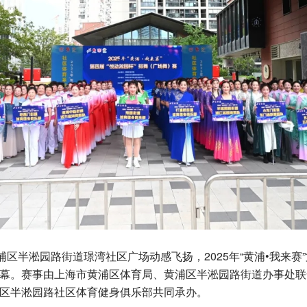
半淞园路街道璟湾社区广场动感飞扬，2025年“黄浦•我来赛”
幕。赛事由上海市黄浦区体育局、黄浦区半淞园路街道办事处联
区半淞园路社区体育健身俱乐部共同承办。