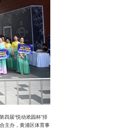
第四届“悦动淞园杯”排
合主办，黄浦区体育事