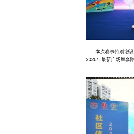
本次赛事特别增设专
2025年最新广场舞