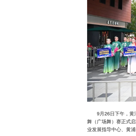
9月26日下午，黄浦区
舞（广场舞）赛正式启
业发展指导中心、黄浦