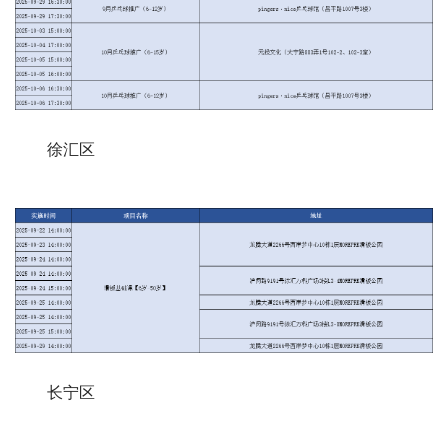
徐汇区
长宁区