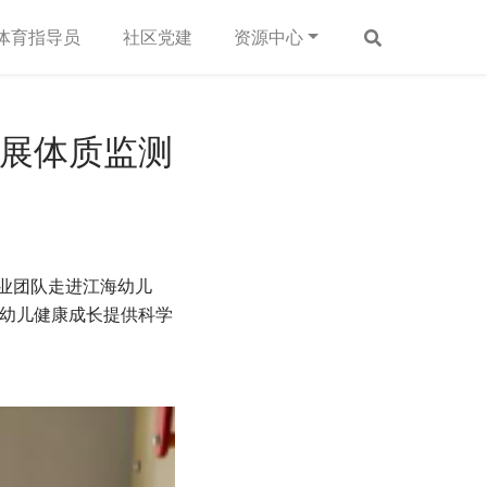
体育指导员
社区党建
资源中心
展体质监测
业团队走进江海幼儿
幼儿健康成长提供科学