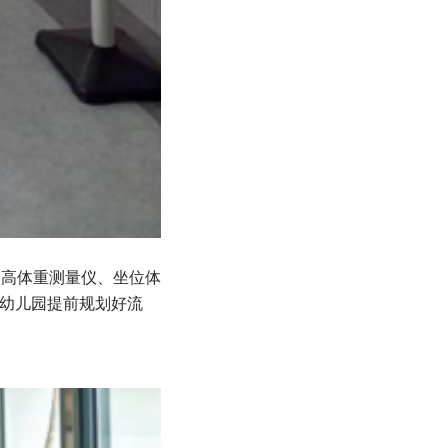
高体重测量仪、坐位体
幼儿园提前规划好流