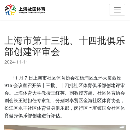
上海市第十三批、十四批俱乐
部创建评审会
2024-11-11
11 月 7 日上海市社区体育协会在杨浦区五环大厦西座
915 会议室召开第十三批、十四批社区体育俱乐部创建评审
会。上海体育大学教授王红英、副教授齐超、社区体育协会
副会长王勤担任专家组，分别对奉贤区金海社区体育协会，
松江区永丰社区体育健身俱乐部，闵行区七宝镇国金社区体
育健身俱乐部创建进行评估。