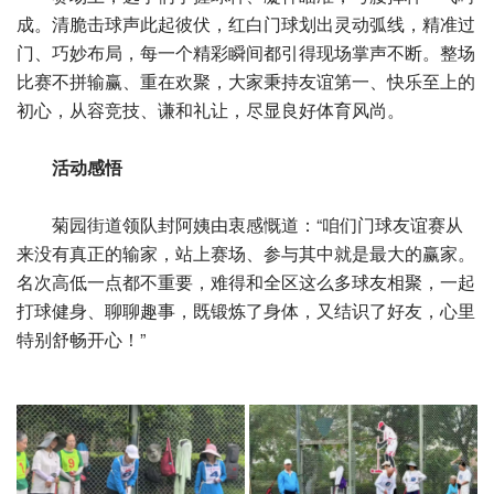
成。清脆击球声此起彼伏，红白门球划出灵动弧线，精准过
门、巧妙布局，每一个精彩瞬间都引得现场掌声不断。整场
比赛不拼输赢、重在欢聚，大家秉持友谊第一、快乐至上的
初心，从容竞技、谦和礼让，尽显良好体育风尚。
活动感悟
菊园街道领队封阿姨由衷感慨道：“咱们门球友谊赛从
来没有真正的输家，站上赛场、参与其中就是最大的赢家。
名次高低一点都不重要，难得和全区这么多球友相聚，一起
打球健身、聊聊趣事，既锻炼了身体，又结识了好友，心里
特别舒畅开心！”