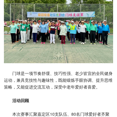
门球是一项节奏舒缓、技巧性强、老少皆宜的全民健身
运动，兼具竞技性与趣味性，既能锻炼手眼协调、提升思维
策略，又能促进交流互动，深受中老年爱好者喜爱。
活动回顾
本次赛事汇聚嘉定区10支队伍、80名门球爱好者齐聚