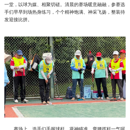
一堂，以球为媒、相聚切磋。清晨的赛场暖意融融，参赛选
手们早早到场热身练习，个个精神饱满、神采飞扬，整装待
发迎接比拼。
赛场上，选手们手握球杆、凝神瞄准，弯腰挥杆一气呵